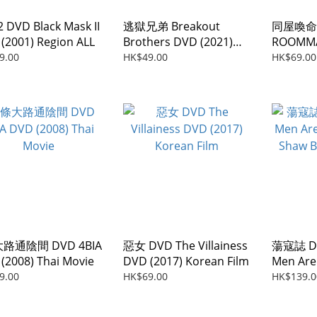
DVD Black Mask II
逃獄兄弟 Breakout
同屋喚命
(2001) Region ALL
Brothers DVD (2021)
ROOMMA
Region ALL
Japanes
9.00
HK$49.00
HK$69.00
路通陰間 DVD 4BIA
惡女 DVD The Villainess
蕩寇誌 DV
(2008) Thai Movie
DVD (2017) Korean Film
Men Are
Shaw Br
9.00
HK$69.00
HK$139.0