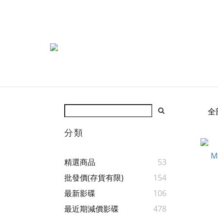
全
分類
精選商品
53
批發價(存貨有限)
154
最新影碟
106
最近期減價影碟
478