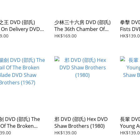
王 DVD (邵氏)
少林三十六房 DVD (邵氏)
拳擊 DVD
 On Delivery DVD
The 36th Chamber Of
Fists D
 Brothers (1994)
Shaolin DVD Shaw
Brothers
9.00
HK$169.00
HK$139.0
Brothers (1978)
 DVD (邵氏) The
邪 DVD (邵氏) Hex DVD
長輩 DVD
l Of The Broken
Shaw Brothers (1980)
Young A
e DVD Shaw
Shaw Br
39.00
HK$139.00
HK$139.0
hers (1967)