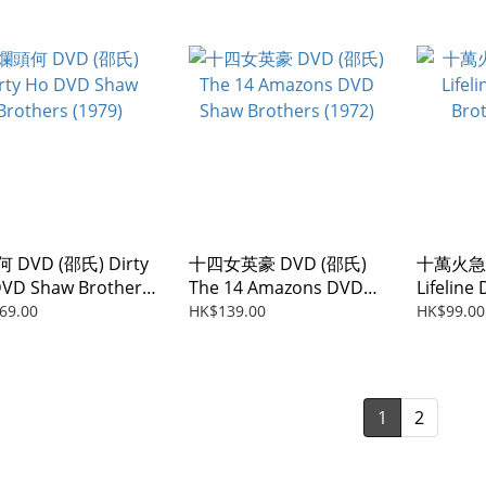
 DVD (邵氏) Dirty
十四女英豪 DVD (邵氏)
十萬火急 
VD Shaw Brothers
The 14 Amazons DVD
Lifeline
9)
Shaw Brothers (1972)
Brothers
69.00
HK$139.00
HK$99.00
1
2