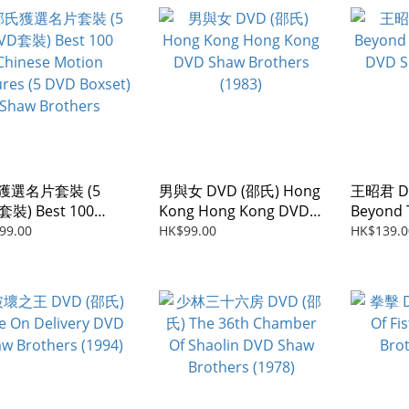
獲選名片套裝 (5
男與女 DVD (邵氏) Hong
王昭君 D
套裝) Best 100
Kong Hong Kong DVD
Beyond 
ese Motion
Shaw Brothers (1983)
DVD Sha
99.00
HK$99.00
HK$139.0
ures (5 DVD Boxset)
(1959)
 Brothers