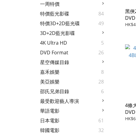
一周特價
黑俠2 
特價藍光影碟
84
DVD 
特價3D+2D藍光碟
49
HK$4
3D+2D藍光影碟
4K Ultra HD
5
DVD Format
26
星空傳媒目錄
嘉禾娛樂
8
美亞娛樂
28
邵氏兄弟目錄
6
最受歡迎藝人導演
4條大
華語電影
DVD 
HK$6
日本電影
61
韓國電影
32