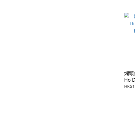
爛頭何
Ho D
(197
HK$1