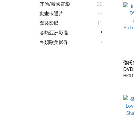
其他/泰國電影
35
動畫卡通片
30
套裝影碟
11
各類亞洲影碟
各類歐美影碟
邵氏
DVD
Chin
HK$1
Pict
Shaw