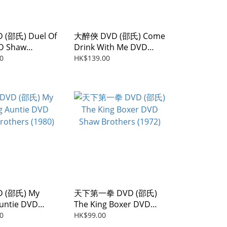
 (邵氏) Duel Of
大醉俠 DVD (邵氏) Come
VD Shaw
Drink With Me DVD
 (1971)
Shaw Brothers (1966)
0
HK$139.00
 (邵氏) My
天下第一拳 DVD (邵氏)
untie DVD
The King Boxer DVD
others (1980)
Shaw Brothers (1972)
0
HK$99.00