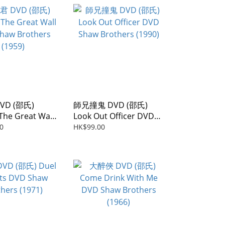
VD (邵氏)
師兄撞鬼 DVD (邵氏)
The Great Wall
Look Out Officer DVD
w Brothers
Shaw Brothers (1990)
0
HK$99.00