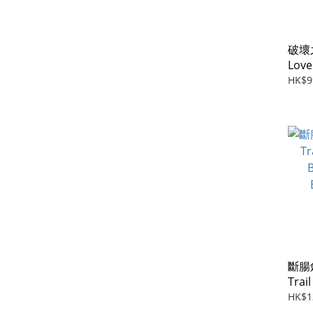
破壞之
Love
Shaw
HK$9
斷腸劍
Trai
Blad
HK$1
Brot