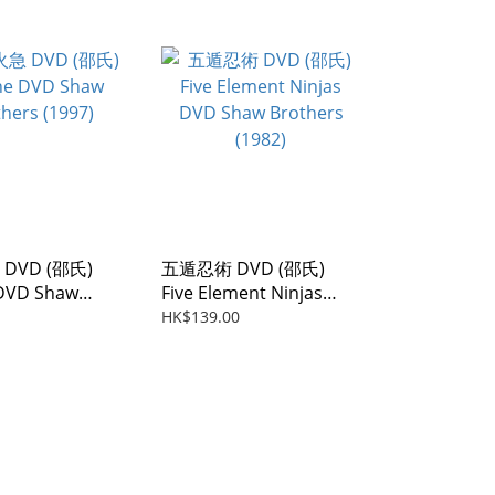
DVD (邵氏)
五遁忍術 DVD (邵氏)
 DVD Shaw
Five Element Ninjas
 (1997)
DVD Shaw Brothers
HK$139.00
(1982)