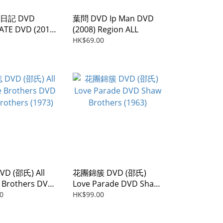
日記 DVD
葉問 DVD Ip Man DVD
TE DVD (2014)
(2008) Region ALL
e Movie
HK$69.00
D (邵氏) All
花團錦簇 DVD (邵氏)
 Brothers DVD
Love Parade DVD Shaw
others (1973)
Brothers (1963)
0
HK$99.00