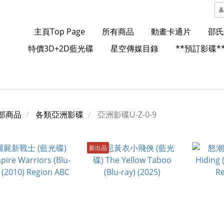
主頁Top Page
所有商品
動畫卡通片
邵氏
特價3D+2D藍光碟
星空傳媒目錄
**預訂影碟*
部商品
各類亞洲影碟
亞洲影碟U-Z-0-9
新出品