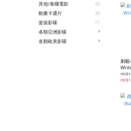
其他/泰國電影
35
動畫卡通片
30
套裝影碟
11
各類亞洲影碟
各類歐美影碟
刺殺小
Writ
ray) 
HK$1
HK$1