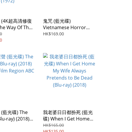
 (4K超高清修復
鬼咒 (藍光碟)
e Way Of The
Vietnamese Horror
(4K Ultra HD
Story (Blu-ray) (2022)
0
HK$169.00
red Collection
0
Vietnamese Film
 (1972)
(藍光碟) The
我老婆日日都扮死 (藍光
lu-ray) (2018)
碟) When I Get Home
Film Region ABC
My Wife Always
HK$165.00
Pretends to Be Dead
HK$135.00