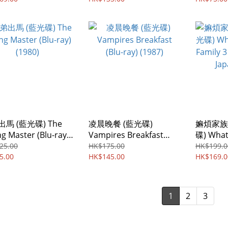
馬 (藍光碟) The
凌晨晚餐 (藍光碟)
嫲煩家族
g Master (Blu-ray)
Vampires Breakfast
碟) What
0)
(Blu-ray) (1987)
Family 3
25.00
HK$175.00
HK$199.0
5.00
HK$145.00
Japanese
HK$169.0
1
2
3