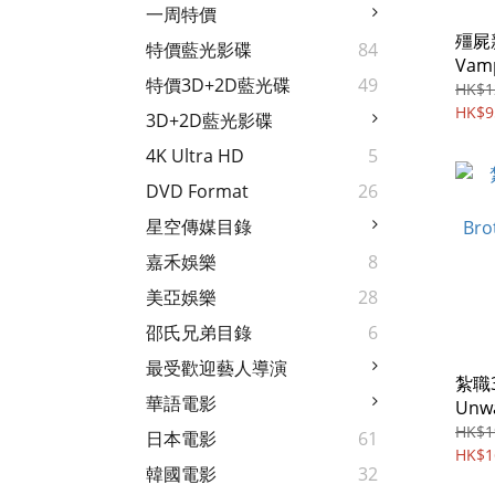
一周特價
殭屍
特價藍光影碟
84
Vamp
特價3D+2D藍光碟
49
ray)
HK$1
HK$9
3D+2D藍光影碟
4K Ultra HD
5
DVD Format
26
星空傳媒目錄
嘉禾娛樂
8
美亞娛樂
28
邵氏兄弟目錄
6
最受歡迎藝人導演
紮職3
華語電影
Unwa
Brot
HK$1
日本電影
61
(202
HK$1
韓國電影
32