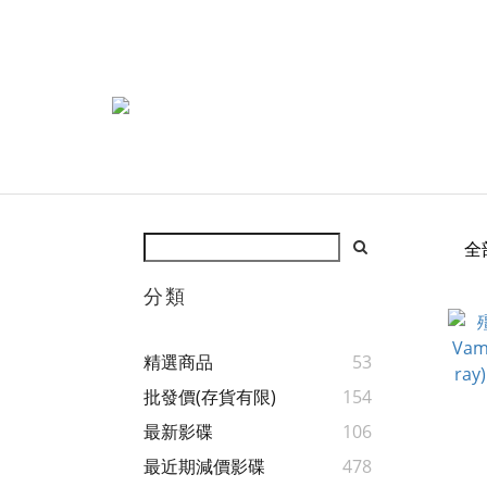
全
分類
精選商品
53
批發價(存貨有限)
154
最新影碟
106
最近期減價影碟
478