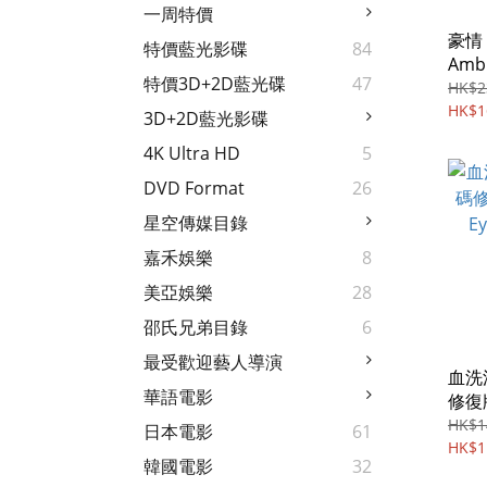
一周特價
豪情 
特價藍光影碟
84
Ambi
特價3D+2D藍光碟
47
(201
HK$2
HK$1
3D+2D藍光影碟
4K Ultra HD
5
DVD Format
26
星空傳媒目錄
嘉禾娛樂
8
美亞娛樂
28
邵氏兄弟目錄
6
最受歡迎藝人導演
血洗
華語電影
修復版 
Eye (
HK$1
日本電影
61
Regi
HK$1
韓國電影
32