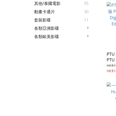
其他/泰國電影
35
動畫卡通片
30
套裝影碟
11
各類亞洲影碟
各類歐美影碟
PTU
PTU 
Digi
HK$1
Edit
HK$1