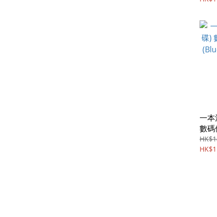
一本
數碼修
(Blu
HK$1
ABC
HK$1