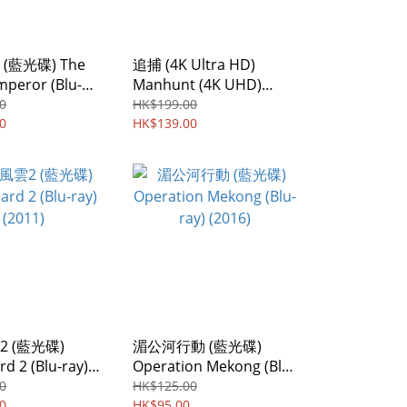
(藍光碟) The
追捕 (4K Ultra HD)
mperor (Blu-
Manhunt (4K UHD)
24)
(2017) 1-Disc
0
HK$199.00
0
HK$139.00
 (藍光碟)
湄公河行動 (藍光碟)
d 2 (Blu-ray)
Operation Mekong (Blu-
ray) (2016)
0
HK$125.00
0
HK$95.00