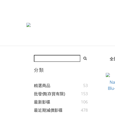
全
分類
精選商品
53
批發價(存貨有限)
153
最新影碟
106
最近期減價影碟
478