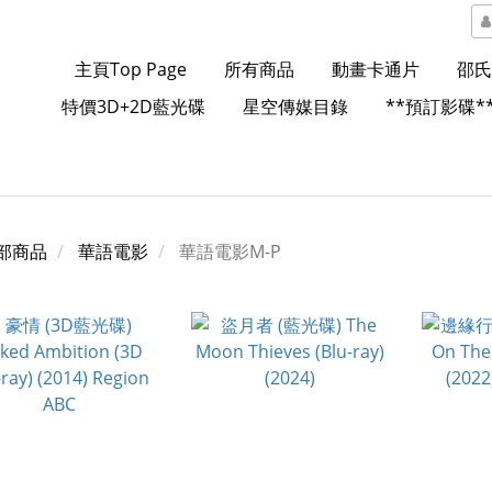
主頁Top Page
所有商品
動畫卡通片
邵氏
特價3D+2D藍光碟
星空傳媒目錄
**預訂影碟*
部商品
華語電影
華語電影M-P