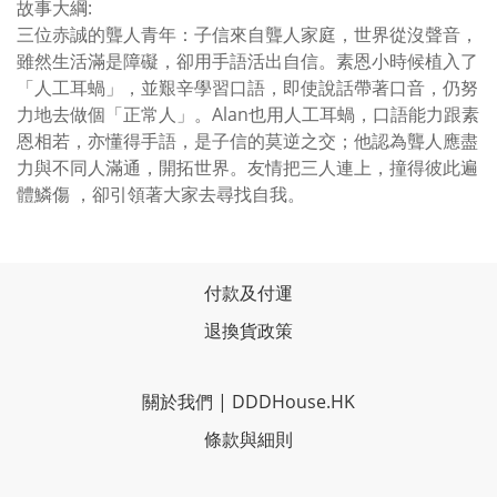
故事大綱:
三位赤誠的聾人青年：子信來自聾人家庭，世界從沒聲音，
雖然生活滿是障礙，卻用手語活出自信。素恩小時候植入了
「人工耳蝸」，並艱辛學習口語，即使說話帶著口音，仍努
力地去做個「正常人」。Alan也用人工耳蝸，口語能力跟素
恩相若，亦懂得手語，是子信的莫逆之交；他認為聾人應盡
力與不同人滿通，開拓世界。友情把三人連上，撞得彼此遍
體鱗傷 ，卻引領著大家去尋找自我。
付款及付運
退換貨政策
關於我們
|
DDDHouse.HK
條款與細則