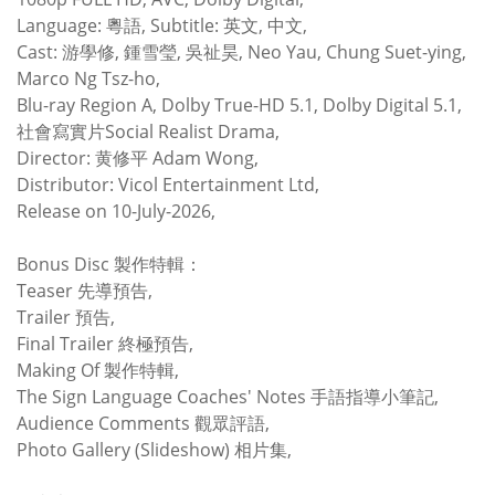
Language: 粵語, Subtitle: 英文, 中文,
Cast: 游學修, 鍾雪瑩, 吳祉昊, Neo Yau, Chung Suet-ying,
Marco Ng Tsz-ho,
Blu-ray Region A, Dolby True-HD 5.1, Dolby Digital 5.1,
社會寫實片Social Realist Drama,
Director: 黄修平 Adam Wong,
Distributor: Vicol Entertainment Ltd,
Release on 10-July-2026,
Bonus Disc 製作特輯：
Teaser 先導預告,
Trailer 預告,
Final Trailer 終極預告,
Making Of 製作特輯,
The Sign Language Coaches' Notes 手語指導小筆記,
Audience Comments 觀眾評語,
Photo Gallery (Slideshow) 相片集,