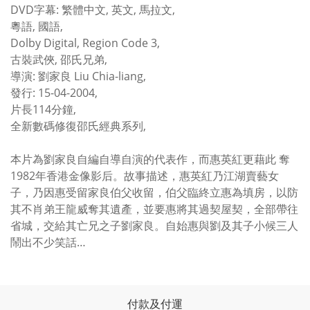
DVD字幕: 繁體中文, 英文, 馬拉文,
粵語, 國語,
Dolby Digital, Region Code 3,
古裝武俠, 邵氏兄弟,
導演: 劉家良 Liu Chia-liang,
發行: 15-04-2004,
片長114分鐘,
全新數碼修復邵氏經典系列,
本片為劉家良自編自導自演的代表作，而惠英紅更藉此 奪
1982年香港金像影后。故事描述，惠英紅乃江湖賣藝女
子，乃因惠受留家良伯父收留，伯父臨終立惠為填房，以防
其不肖弟王龍威奪其遺產，並要惠將其過契屋契，全部帶往
省城，交給其亡兄之子劉家良。自始惠與劉及其子小候三人
鬧出不少笑話…
付款及付運