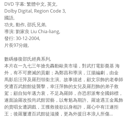
DVD 字幕: 繁體中文, 英文,
Dolby Digital, Region Code 3,
國語,
功夫, 動作, 邵氏兄弟,
導演: 劉家良 Liu Chia-liang,
發行: 30-12-2004,
片長97分鐘,
數碼修復邵氏經典系列,
本片在一九七三年搶先轟動歐美市場，對武打電影奠基 海
外，有不可磨滅的貢獻；為鄭昌和導演，江揚編劇，由金
馬影后汪萍及羅烈領銜主演。故事描述，顧文宗飾的老拳師
突遭百武館館徒襲擊，幸汪萍飾的女兒及羅烈飾的弟子救
駕；顧自知年邁力衰，不足為羅師，亦恐邪派奪全國錦標，
遂面諭羅改投尚武館習藝，以奪魁為期許。羅途遇王金鳳飾
的賣唱女遭調戲，王獲救後欲以身相許，羅心中有汪遂拒
王；後羅屢遭百武館徒滋擾，更為外援日本浪人所傷...