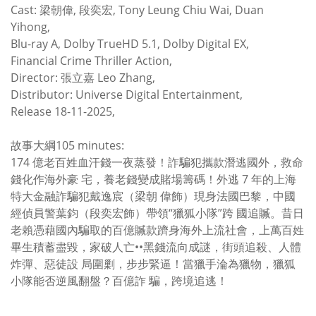
Cast: 梁朝偉, 段奕宏, Tony Leung Chiu Wai, Duan
Yihong,
Blu-ray A, Dolby TrueHD 5.1, Dolby Digital EX,
Financial Crime Thriller Action,
Director: 張立嘉 Leo Zhang,
Distributor: Universe Digital Entertainment,
Release 18-11-2025,
故事大綱105 minutes:
174 億老百姓血汗錢一夜蒸發！詐騙犯攜款潛逃國外，救命
錢化作海外豪 宅，養老錢變成賭場籌碼！外逃 7 年的上海
特大金融詐騙犯戴逸宸（梁朝 偉飾）現身法國巴黎，中國
經偵員警葉鈞（段奕宏飾）帶領“獵狐小隊”跨 國追贓。昔日
老賴憑藉國內騙取的百億贓款躋身海外上流社會，上萬百姓
畢生積蓄盡毀，家破人亡••黑錢流向成謎，街頭追殺、人體
炸彈、惡徒設 局圍剿，步步緊逼！當獵手淪為獵物，獵狐
小隊能否逆風翻盤？百億詐 騙，跨境追逃！