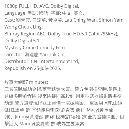
1080p FULL HD, AVC, Dolby Digital,
Language: 粵語, 國語, 字幕: 中文, 英文,
Cast: 劉青雲, 任達華, 黃卓菱, Lau Ching Wan, Simon Yam,
Wong Cheuk Ling,
Blu-ray Region ABC, Dolby True-HD 5.1 (24bit/96kHz),
Dolby Digital 5.1,
Mystery Crime Comedy Film,
Director: 游達志 Yau Tak Chi,
Distributor: CN Entertainment Ltd,
Republish on 25-July-2025,
故事大綱87 minutes:
三名笨賊械劫金鋪,落荒逃進大廈。警方包圍搜查時,竟遇上
通緝多時的悍匪,後來匪徒同黨殺到,用重型武器掃射將匪徒
劫走,警方還發現悍匪正籌備一宗械劫案。 重案組 A隊,由鍾
健(任達華-飾)率領隊員李森(劉青雲-飾)、Macy(黃卓菱-
飾)、Jimmy(黃浩然-飾)和槍神(許紹雄-飾)全力追捕悍匪。目
擊証人 Mandy(蒙嘉慧-飾)成為主要線索...